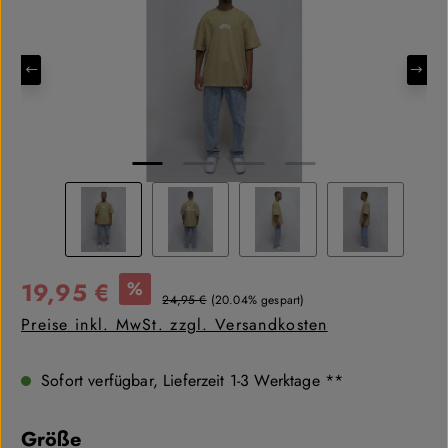
Verkaufspreis:
19,95 €
%
Regulärer Preis:
24,95 €
(20.04% gespart)
Preise inkl. MwSt. zzgl. Versandkosten
Sofort verfügbar, Lieferzeit 1-3 Werktage **
auswählen
Größe