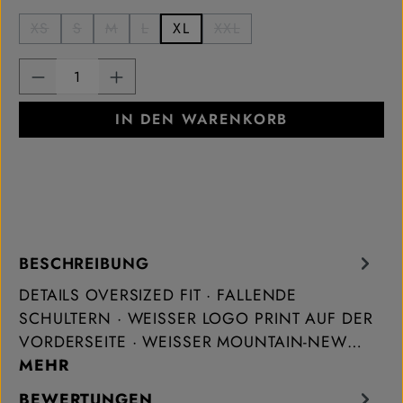
XS
S
M
L
XL
XXL
(Diese Option ist zurzeit nicht verfügbar.)
(Diese Option ist zurzeit nicht verfügbar.)
(Diese Option ist zurzeit nicht verfügbar.)
(Diese Option ist zurzeit nicht verfügbar
(Diese Option ist zurzeit ni
Produkt Anzahl: Gib den gewünschten Wert ei
IN DEN WARENKORB
BESCHREIBUNG
DETAILS OVERSIZED FIT · FALLENDE
SCHULTERN · WEISSER LOGO PRINT AUF DER V
ORDERSEITE · WEISSER MOUNTAIN-NEW…
MEHR
BEWERTUNGEN