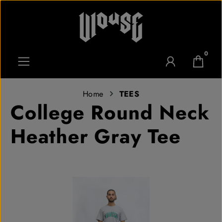
Zum Hauptinhalt springen
0
Home
TEES
College Round Neck
Heather Gray Tee
Bildergalerie überspringen