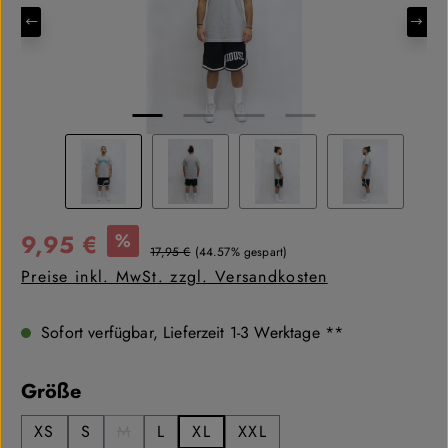
Verkaufspreis:
9,95 €
%
Regulärer Preis:
17,95 €
(44.57% gespart)
Preise inkl. MwSt. zzgl. Versandkosten
Sofort verfügbar, Lieferzeit 1-3 Werktage **
auswählen
Größe
XS
S
M
L
XL
XXL
(Diese Option ist zurzeit nicht verfügbar.)