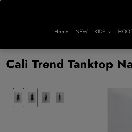
um Hauptinhalt springen
Zur Suche springen
Home
NEW
KIDS
HOOD
Cali Trend Tanktop N
Bildergalerie überspringen