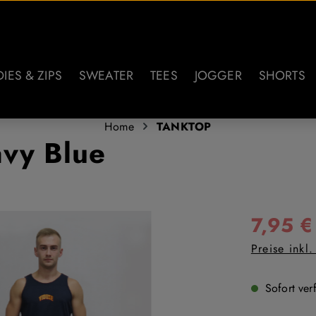
IES & ZIPS
SWEATER
TEES
JOGGER
SHORTS
Home
TANKTOP
avy Blue
Verkaufspreis
7,95 €
Preise inkl
Sofort verf