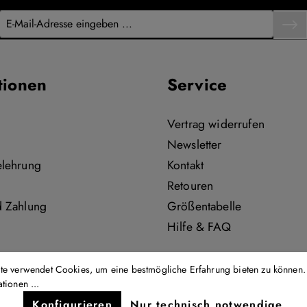
tionen
Service
Vertrag widerrufen
Newsletter
elehrung
Kontakt
Retouren
d Zahlung
Größentabelle
Hilfe & FAQ
te verwendet Cookies, um eine bestmögliche Erfahrung bieten zu können.
tionen ...
Konfigurieren
Nur technisch notwendige