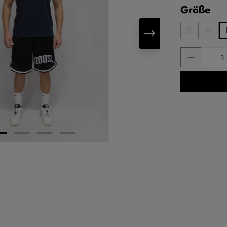
au
Größe
S
M
(Diese Opt
(Dies
Produkt 