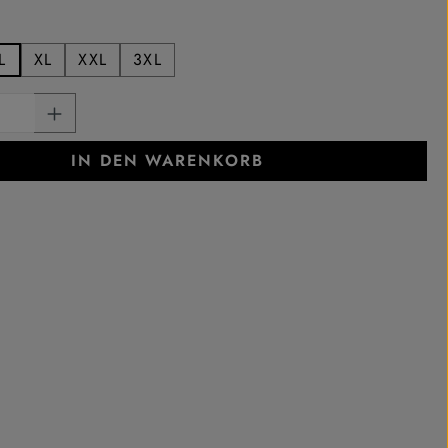
swählen
L
XL
XXL
3XL
ion ist zurzeit nicht verfügbar.)
e Option ist zurzeit nicht verfügbar.)
Anzahl: Gib den gewünschten Wert ein oder
IN DEN WARENKORB